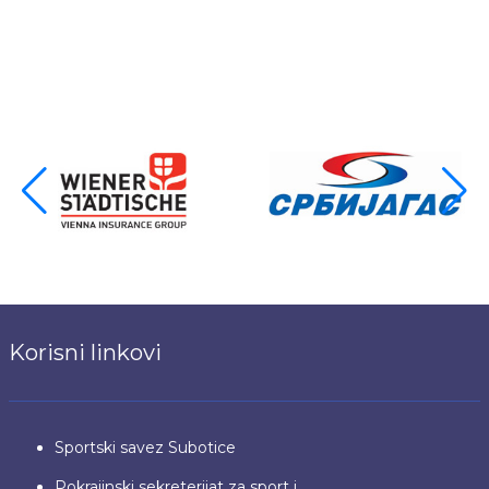
Korisni linkovi
Sportski savez Subotice
Pokrajinski sekreterijat za sport i